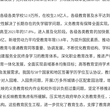
各级各类学校
52.9万所，在校生2.9亿人，各级教育普及水平
，历史性解决了长期存在的失学辍学问题，义务教育有保障全面实现
提高至2021年的57.8%，进入普及化阶段。各级各类教育的
4亿，新增劳动力平均受教育年限13.8年，为提升国民素质、推
教育与普通教育同等重要、协调发展，不断优化教育结构、学
构建服务全民终身学习的教育体系。深化职业教育改革，推进产
育一体化发展，全面实现县域基本均衡目标；高等教育坚持学
社会发展需求。我国与58个国家和地区签署学历学位互认协议，教
针对入园难、入园贵问题，开展
2万多所城镇小区配套园治理，增
群众反映的义务教育校内作业和校外培训负担过重问题，坚定不移推进
家长反映教育焦虑有所缓解。压实地方政府举办义务教育责任，20
理结构。这些教育民生工程，进一
步优化了教育生态，支撑了教育