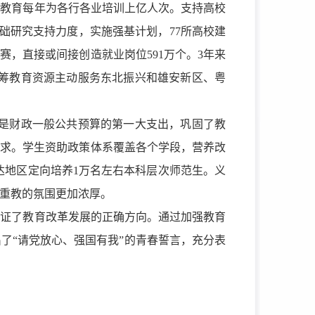
续教育每年为各行各业培训上亿人次。支持高校
础研究支持力度，实施强基计划，77所高校建
赛，直接或间接创造就业岗位591万个。3年来
筹教育资源主动服务东北振兴和雄安新区、粤
%，是财政一般公共预算的第一大支出，巩固了教
本要求。学生资助政策体系覆盖各个学段，营养改
发达地区定向培养1万名左右本科层次师范生。义
重教的氛围更加浓厚。
保证了教育改革发展的正确方向。通过加强教育
了“请党放心、强国有我”的青春誓言，充分表