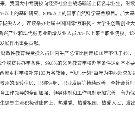
年来，我国大中专院校向经济社会主战场输送上亿名毕业生，继
0%以上的基础研究、80%以上的国家自然科学基金项目。加大基
养拔尖人才。连续举办七届中国国际“互联网+”大学生创新创业大
新兴产业和现代服务业新增从业人员70%以上来自职
业院校。统
发展作出重要贡献。
家财政性教育经费投入占国内生产总值比例连续
10年不低于4
32个脱贫县办学条件，99.8%的义务教育学校办学条件达到基
为中西部乡村学校补充103万名教师，“优师计划”每年为中西部欠
教师的周转住房、职称评聘、职业发展等持续改善
，全社会尊师
育工作领导的全面加强，领导体制和工作机制更加完善，有力
生思想主流积极健康向上，热爱党、热爱祖国、热爱人民，发出