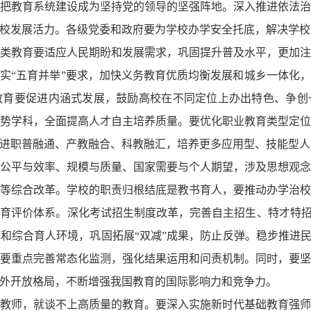
把教育系统建设成为坚持党的领导的坚强阵地。深入推进依法
校发展活力。各级党委和政府要为学校办学安全托底，解决学校
类教育要适应人民期盼和发展需求，巩固提升普及水平，更加
实“五育并举”要求，加快义务教育优质均衡发展和城乡一体化
教育要促进内涵式发展，鼓励高校在不同定位上办出特色、争创
势学科，全面提高人才自主培养质量。要优化职业教育类型定
进职普融通、产教融合、科教融汇，培养更多应用型、技能型人
公平与效率、规模与质量、国家需要与个人期望，涉及思想观
等综合改革。学校的职责归根结底是教书育人，要推动办学治
育评价体系。深化考试招生制度改革，完善自主招生、特才特招
和综合育人环境，巩固拓展“双减”成果，防止反弹。稳步推进民
要重点完善常态化监测，强化结果运用和问责机制。同时，要
外开放格局，不断增强我国教育的国际影响力和竞争力。
教师，就谈不上高质量的教育。要深入实施新时代基础教育强