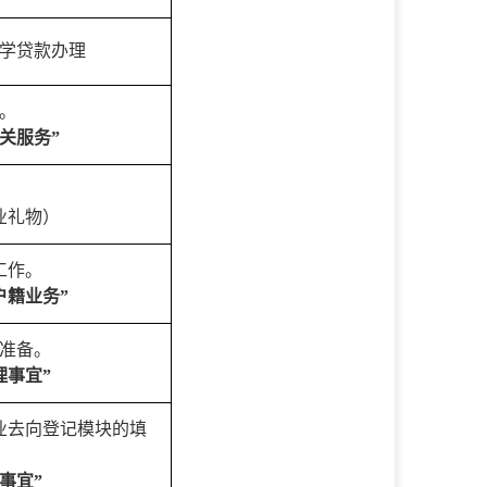
学贷款办理
。
相关服务”
业礼物）
工作。
户籍业务”
准备。
理事宜”
业去向登记模块的填
事宜”