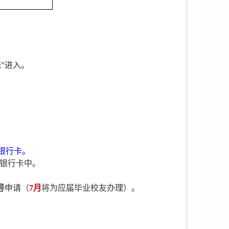
”进入。
银行卡。
银行卡中。
号
申请（
7月
将为应届毕业校友办理）。