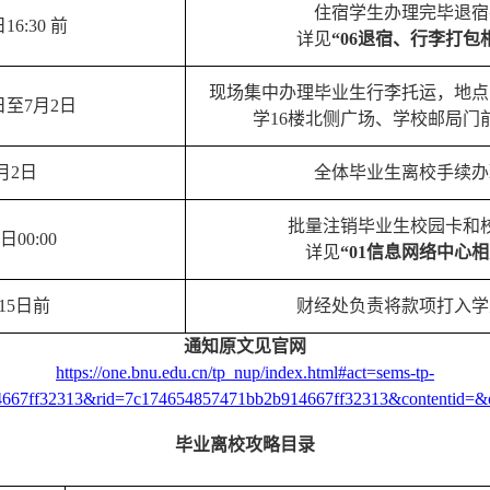
住宿学生办理完毕退宿
16:30 前
详见
“06退宿、行李打包
现场集中办理毕业生行李托运，地点:
日至7月2日
学16楼北侧广场、学校邮局门
月2日
全体毕业生离校手续办
批量注销毕业生校园卡和
日00:00
详见
“01信息网络中心
15日前
财经处负责将款项打入学
通知原文见官网
https://one.bnu.edu.cn/tp_nup/index.html#act=sems-tp-
667ff32313&rid=7c174654857471bb2b914667ff32313&contentid=
毕业离校攻略目录