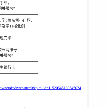
手续。
相关服务”
 学5楼东侧小广场、
前及学11楼北侧
理完毕
校园网账号
相关服务”
生银行卡
&ownerid=&website=0&pim_id=11520545180545024