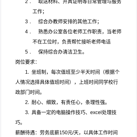
2．
取送材料、开具证明等日常管理与服务
工作；
3．
综合办教师安排的其他工作；
4．
熟悉办公室各位老师工作职责，当老师
不在工位时，负责帮忙接听老师电话
5．
保持综合办清洁卫生。
岗位要求：
1.
坐班制，每次值班至少半天时间（根据个
人情况选择具体值班时间），上班时间同学校行
政部门时间。
2.
耐心、细致，有责任心，条理性强。
3.
具备一定的电脑操作技巧、
excel
处理技
巧。
薪酬待遇：劳务底薪
150
元
/
天，以具体工作时间