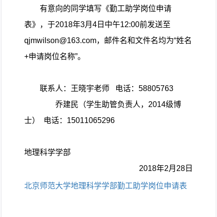
有意向的同学填写《勤工助学岗位申请
表》，于
2018
年
3
月
4
日中午
12:00
前发送至
qjmwilson@163.com
，邮件名和文件名均为“姓名
+
申请岗位名称”。
联系人：王晓宇老师
电话：
58805763
乔建民（学生助管负责人，
2014
级博
士）
电话：
15011065296
地理科学学部
2018
年
2
月
28
日
北京师范大学地理科学学部勤工助学岗位申请表