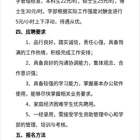
学管理标准，本科生
22
元
/
时，硕士生
25
元
/
时，博
士生
30
元
/
时。学部根据实际工作强度对酬金进行
5
元
/
小时上下浮动，待遇从优。
四、应聘要求
1
、品行良好，踏实诚信，责任心强，具备饱
满的工作热情，积极完成工作安排；
2
、具备良好的沟通协调能力，集体观念、合
作意识强；
3
、具备较强的学习能力，掌握基本办公软件
使用，能够尽快掌握相关业务要求。
4
、家庭经济困难学生优先聘用。
5
、一经录用，需接受学生资助管理中心和学
部的管理、培训与考核。
五、报名方法