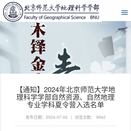
【通知】2024年北京师范大学地
理科学学部自然资源、自然地理
专业学科夏令营入选名单
发布日期：2024-07-02 | 浏览次数：
9942