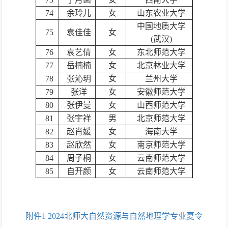
74
余玲儿
女
山东农业大学
中国地质大学
75
袁佳佳
女
(武汉)
76
袁艺倩
女
东北师范大学
77
岳楠楠
女
北京林业大学
78
张沁玥
女
兰州大学
79
张洋
女
安徽师范大学
80
张伊曼
女
山西师范大学
81
张宇祥
男
北京师范大学
82
赵肖媛
女
海南大学
83
赵欣然
女
南京师范大学
84
周子桐
女
云南师范大学
85
自开颜
女
云南师范大学
附件1 2024北师大自然资源与自然地理学专业夏令