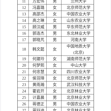
11
方宏伟
男
兰州大学
12
冯嘉璐
女
北京师范大学
13
高邵杰
女
中国农业大学
14
高之琳
女
山东农业大学
15
顾汉威
男
华东师范大学
16
郭连杰
男
东北林业大学
17
郭晓芃
男
河南大学
中国地质大学
18
韩文懿
女
(北京)
19
何建玲
女
湖南师范大学
20
何梦熙
女
中山大学
21
何忠慧
女
四川农业大学
22
侯羽璋
女
北京师范大学
23
黄雨瀚
女
武汉科技大学
24
霍岩开
女
北京林业大学
25
计嘉晨
男
北京林业大学
26
蒋德正
男
中国农业大学
27
蒋钰迪
女
北京林业大学