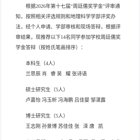
根据2026年第十七届“周廷儒奖学金”评审通
知，按照相关评选规则和地理科学学部评奖办
法，经个人申请、学部审核和现场答辩，根据评
审结果，现推荐以下14名同学参加学校周廷儒奖
学金答辩（按姓氏笔画排序）：
本科生（4人）
兰思辰
肖
睿
吴
耀
张诗语
硕士研究生（5人）
卢嘉怡
冯玉昕
冯海鹏
吕佳婴
邹湛露
博士研究生（5人）
王志刚
孙景博
苏佳佳
张
泽
唐
凯