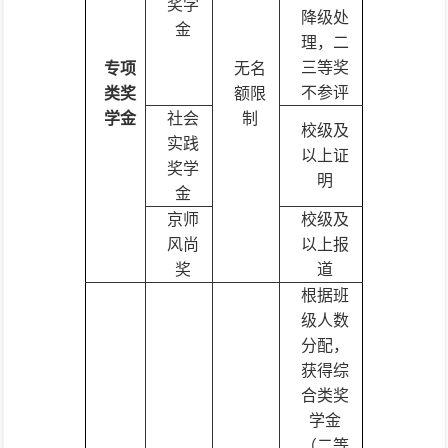
奖学
降级处
金
理，二
三等奖
专项
无名
不参评
类奖
额限
学金
社会
制
校级及
实践
以上证
奖学
明
金
京师
校级及
风尚
以上报
奖
道
根据班
级人数
分配，
获得综
合类奖
学金
（二等