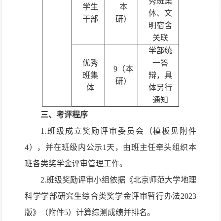
秀班集
学生
本
体、文
干部
研）
明宿舍
关联
学部统
优秀
一答
9（本
班集
辩，具
研）
体
体另行
通知
三、考评程序
1.班级成立
奖励评审委员会（模板见附件
4）
，并在班级内公示1天，由班主任牵头组织本
班各类奖学金评审管理工作。
2.班级奖励评审小组依据《北京师范大学地理
科学学部研究生综合类奖学金评审暂行办法2023
版》（附件5）计算综测成绩并排名。