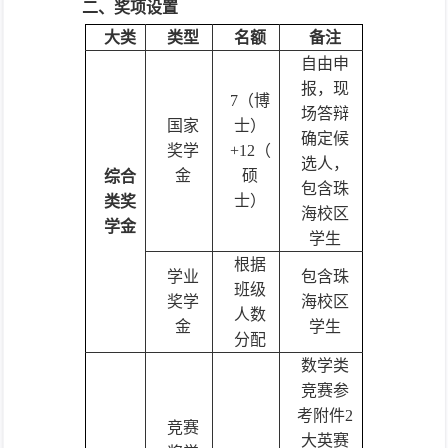
二、奖项设置
大类
类型
名额
备注
自由申
报，现
7（博
场答辩
国家
士）
确定候
奖学
+12（
选人，
金
硕
综合
包含珠
士）
类奖
海校区
学金
学生
根据
学业
包含珠
班级
奖学
海校区
人数
金
学生
分配
数学类
竞赛参
考附件2
竞赛
大英赛