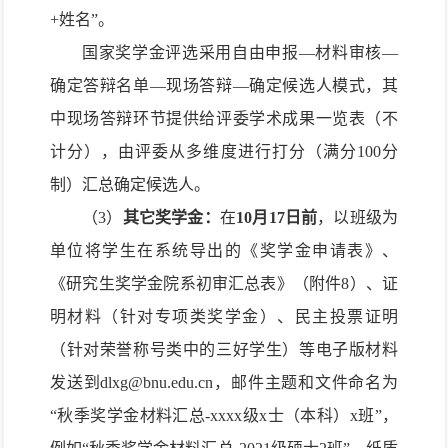
+姓名”。
国家奖学金评选采用自由申报—材料审核—
确定答辩名单—现场答辩—确定候选人模式，其
中现场答辩环节提供给评委学术成果一览表（不
计分），由评委从多维度进行打分（满分100分
制）汇总确定候选人。
（3）
其它奖学金：
在
10月17日前
，以班级为
单位将学生在系统导出的《奖学金申请表》、
《研究生奖学金院系初审汇总表》（附件8）、证
明材料（针对专项类奖学金）、民主投票证明
（针对荣誉称号类中的三好学生）等电子版材料
发送到dlxg@bnu.edu.cn，邮件主题和文件命名为
“秋季奖学金材料汇总-xxxx级x士（本科）x班”，