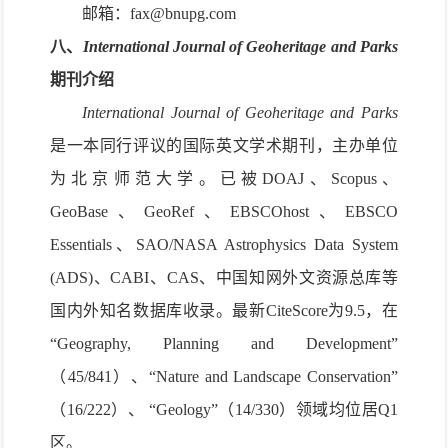
邮箱：
fax@
bnupg.com
八、
International Journal of Geoheritage and Parks
期刊介绍
International Journal of Geoheritage and Parks
是一本同行评议的国际英文学术期刊，主办单位
为北京师范大学。已被
DOAJ
、
Scopus
、
GeoBase
、
GeoRef
、
EBSCOhost
、
EBSCO
Essentials
、
SAO/NASA Astrophysics Data System
(ADS)
、
CABI
、
CAS
、中国知网外文资源总库等
国内外知名数据库收录。
最新
CiteScore
为
9.5
，
在
“
Geography, Planning and Development
”
（
45/841
）、
“
Nature and Landscape Conservation
”
（
16/222
）、
“
Geology
”
（
14/330
）
领域
均
位居
Q1
区。