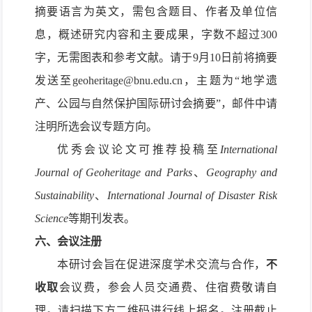
摘要语言为英文，需包含题目、作者及单位信
息，概述研究内容和主要成果，字数不超过
300
字，无需图表和参考文献。请于
9
月
10
日前将摘要
发送至
geoheritage
@bnu.edu.cn
，主题为“地学遗
产、公园与自然保护国际研讨会摘要”，邮件中请
注明所选会议专题方向。
优秀会议论文可推荐投稿至
International
Journal of Geoheritag
e
and
Parks
、
Geography and
Sustainability
、
International Journal of Disaster Risk
Science
等期刊发表。
六、
会议注册
本研讨会旨在促进深度学术交流与合作，
不
收取
会议费，参会人员交通费、住宿费敬请自
理。请扫描下方二维码进行线上报名。注册截止