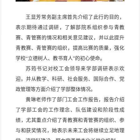
王显芳
常务
副
主席
首先
介绍了此行的目的，
表示期待通过调研
，
了解
部
院系组织参与
青教
赛
、
青管赛
的情况和相关意见建议，
并以此
提升
青教赛
、
青管赛
的组织，
提高
比
赛
的
质量，
强化
学校
“立德树人、教书育人”的初心使命
。
苏筠书记对校工会领导来学部调研表示欢
迎。并
从
教学、科研、社会服务、国际合作、党
政管理等方面
介绍
了
学部整体情况
。
黄琳老师
作
了
部门工会工作报告，
报告介绍
了学部工会的
工作理念、队伍
建设和阶段性
成
绩
，
尤其重点介绍了
青
教赛
和
青管赛
的组织、参
与和获奖情况
，她表示未来工会将继续立足地理