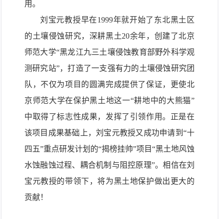
用
。
刘宝元教授
早在1
999
年就开始了东北黑土区
的土壤侵蚀研究，
深耕黑土
20余年
，
创
建
了
北京
师范大学“黑龙江九三土壤侵蚀教育部野外科学观
测研究站”
，打造了一支强有力的
土壤侵蚀
研究团
队，不仅为
项目
的
圆
满完成
提供了保证，更使北
京师范大学在保护
黑土地这一“耕地中的大熊猫”
中取得了
标志性成果
，发挥了引领作用
。
正是在
该
项目
成果
基础上，刘宝元
教授
又成功申请到“十
四五”
重点研发计划
的
“
揭榜挂帅
”
项目
“
黑土地风蚀
水蚀融蚀过程
、耦合机制与阻控原理”
。相信在刘
宝元教授
的带领下，
将为
黑土
地保护
做出更大的
贡献
！