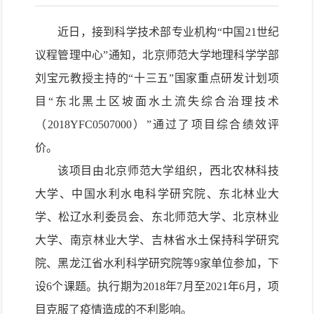
近日
，
接到
科学技术部
专业机构
“中国
21世纪
议程管理中心”
通知，
北京师范大学地理科学
学部
刘宝元教授
主持
的
“十三五”
国家
重点研发计划项
目“
东北黑土区
坡面水土流失综合治理技术
（2018YFC05070
00）”
通过
了
项目综合绩效评
价。
该
项目
由
北京师范大学
组织
，
西北农林科技
大学、中国水利水电科学研究院、东北林业大
学、松辽水利委员会、东北师范大学、
北京林业
大学、南京林业大学、
吉林省水土保持科学研究
院、黑龙江省水利科学研究院等
9家
单位
参加
，
下
设6个课题
。
执行
期
为
2018年7月
至
2021年6月，
项
目
克服了
疫情
造成的
不利
影响。