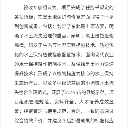
验收
专家组
认
为
，
项目
完成
了
任务书规定的
各项
指标
，在黑土地保护与修复方面取得了一
系
列创新成果，
包括
：划定了
东北
黑土区
边界
，
明
确了
水土流失
治理
的
重点，阐明了黑土
侵蚀
退化
规律
；
研发了
生态节地型工程措施
技术
、
功能优
化的
水土保持植被
措施配置技术、面向
现代农业
的
水土保持耕作措施
技术，
及侵蚀
黑土
地力
快速
提升技术；形成了
以植物措施为核心的水土保持
生态衍产业、以及
多种
经营
兼顾的
小流域
水土流
失综合治理
范式
，
开展了
2
7710
亩
的
县域
示范。项
目组织管理规范、资料齐全
、人才培养成效显
著
；
经费管理
与
使用规范、合理
，
一致
同意
通过
综合绩效评价，
并
建议
今后
加强成果
的
标准化
应