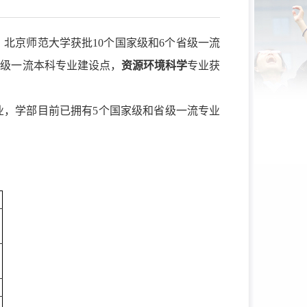
，北京师范大学获批
1
0
个
国家级和
6个
省级一流
国家级一流本科专业建设点，
资源环境科学
专业获
业
，
学部目前
已
拥有
5个
国家
级
和省级一流专业