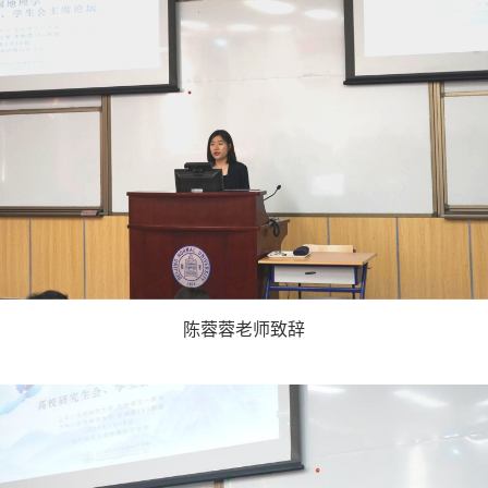
陈蓉蓉老师致辞