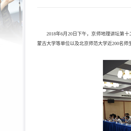
2018
年
6
月
20
日下午，京师地理讲坛第十
蒙古大学等单位以及北京师范大学近
200
名师