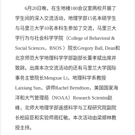
6
月
20
日晚，在生地楼
180
会议室两校开展了
学生间的深入交流活动，地理学部
15
名本硕学生
与马里兰大学
10
名本科生参加了交流，马里兰大
学行为与社会科学学院（
College of Behavioral &
Social Sciences
，
BSOS
）院长
Gregory Ball, Dean
和
北京师范大学地理科学学部副部长董孝斌出席并
致辞。出席本次交流活动的还有马里兰大学国际
事务主管院长
Mengxue Li
，地理科学系教授
Laixiang Sun
，讲师
Rachel Berndtson
，美国国家海
洋和大气管理局（
NOAA
）
Research Scientist
赵
峰，北师大地理学部遥感科学与工程研究院副院
长柏延臣和实验师周红敏。本次活动由梁顺林教
授主持。