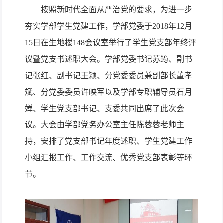
按照新时代全面从严治党的要求，为进一步
夯实学部学生党建工作，学部党委于
2018
年
12
月
15
日在生地楼
148
会议室举行了
学生党支部年终评
议暨党支书述职大会
。学部
党委书记苏筠
、副书
记张红、
副书记王颖
、分党委委员兼副部长董孝
斌、分党委委员
许映军
以及学部专职辅导员石月
婵、学生党支部书记、支委共同出席了此次会
议。大会由学部党务办公室主任陈蓉蓉老师主
持，安排了
党支部书记年度述职、学生党建工作
小组汇报工作、工作交流、优秀党支部表彰
等环
节。