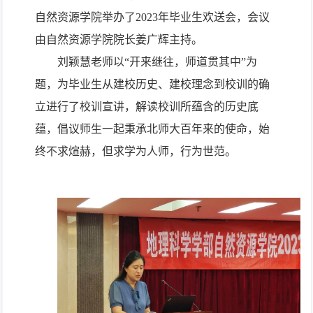
自然资源学院举办了
2023年毕业生欢送会
，
会议
由
自然资源学院
院长
姜广辉主持
。
刘颖慧
老师
以“
开来继往，师道贯其中
”为
题，为毕业生
从
建校历史、
建校理念到
校训
的
确
立
进行了
校训宣讲
，
解读
校训所蕴含的
历史底
蕴
，倡议
师生一起秉承北师大百年来的使命，始
终不求煊赫，但求学为人师，行为
世范
。