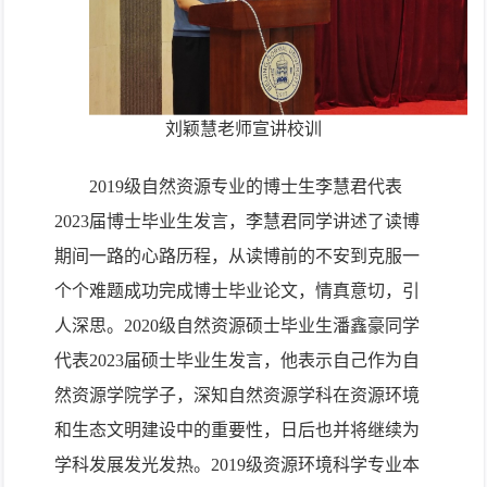
刘颖慧老师宣讲校训
2
019
级自然资源专业的博士生李慧君代表
2
023
届博士毕业生发言，
李慧君同学
讲述了读
博
期间
一路的心路历程，
从
读博前的
不安到克服一
个个难题成功完成博士毕业论文，情真意切，引
人深思。2
020
级自然资源硕士毕业生潘鑫豪同学
代表2
023
届硕士毕业生发言，他表示自己作为自
然资源学院学子，深知自然资源学科在资源环境
和生态文明建设中的重要性，日后也并将继续为
学科发展发光发热。
2
019
级资源环境科学专业本