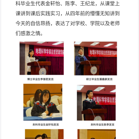
科
毕业生代表
金轩怡
、陈李、王
纪龙
，
从课堂上
课讲到课后实践实习，从四年前的懵懂无知讲到
今天的自信
昂
扬，表达了
对
学校
、
学院
以及老师
们
感激
之情
。