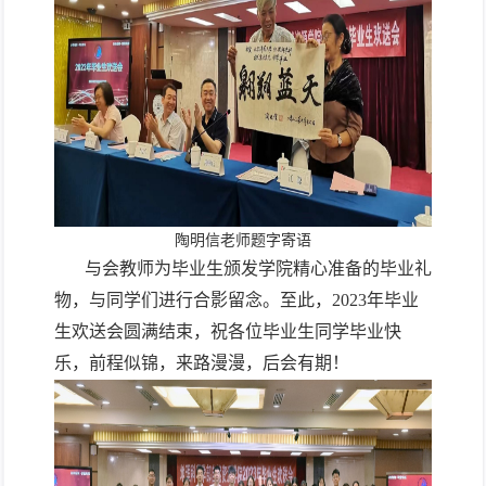
陶明信老师题字寄语
与会教师
为毕业生颁发
学院精心准备的
毕业礼
物，
与
同学们进行合影留念。至此，2
023
年毕业
生欢送会圆满结束，祝各位毕业生同学毕业快
乐，前程似锦，来路漫漫，后会有期！