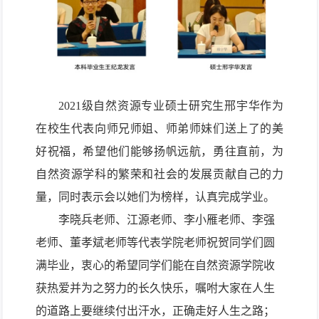
2
021
级自然资源专业硕士研究生邢宇华
作为
在校生代表
向
师兄师姐
、
师弟师妹们
送上
了
的美
好祝福，
希望
他们能够扬帆远航，勇往直前，为
自然资源学科的繁荣和社会的发展贡献自己的力
量
，同时表示会以她们为榜样，认真完成学业
。
李晓兵老师、
江源老师、李小雁老师、李强
老师、董孝斌老师等代表学院老师
祝贺同学们
圆
满
毕业，
衷心的希望
同学们
能在自然资源学院
收
获热爱并为之努力的长久
快乐
，
嘱咐
大家
在人生
的道路上要继续付出汗水
，
正确走好人生之路
；