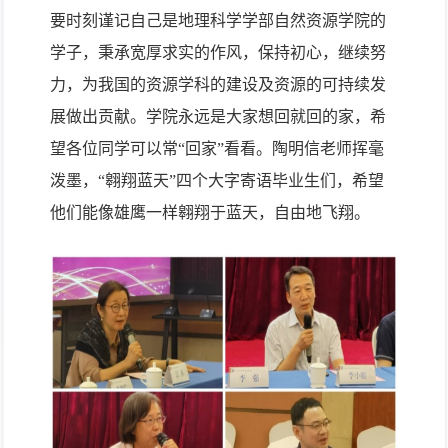
要时刻谨记自己是
地理科学学部
自然资源学院的
学子，
秉承宽厚求实的作风，
保持初心，继续努
力，为我国的资源学科的建设及资源的可持续发
展做出贡献。学院永远是大家想回
就
回的家
，
希
望各位同学可以常“回家”看看
。
陶明信老师挥毫
泼墨，
“
翱翔蓝天
”
四个大字寄语毕业生们，希望
他们能像雄鹰一样翱翔于蓝天，自由地飞翔。