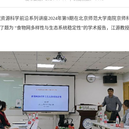
院资源科学前沿系列讲座
2024
年第
9
期在北京师范大学南院
京师科
了题为
“食物网多样性与生态系统稳定性”的
学术
报告，江源教