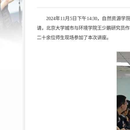
2024
年
11
月
5
日下午
14:30
，自然资源学
请
，
北京大学城市与环境学院王少鹏研究员
作
二十余位
师生
现场参加了本次讲座
。