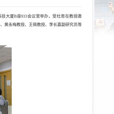
技大厦B座933
会议室举办
，受
杜恩在教授邀
授、黄永梅教授
、
王佩教授、
李长嘉副研究员
等