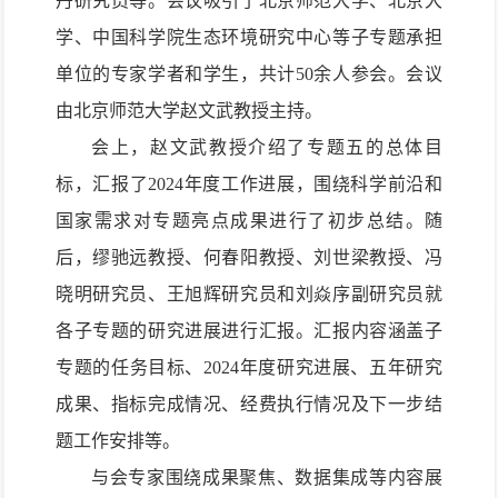
丹研究员
等
。会议吸引了北京师范大学、北京大
学、中国科学院生态环境研究中心等子专题承担
单位的
专家学者和学生，共计
50余人
参会
。会议
由北京师范大学赵文武教授主持。
会上，赵文武教授介绍了专题五的总体目
标，汇报了
2024年度工作进展，围绕科学前沿和
国家需求对专题亮点成果进行了初步总结。随
后，缪驰远教授、何春阳教授、刘世梁教授
、
冯
晓明研究员
、
王旭辉研究员
和
刘焱序副研究员就
各
子专题的研究进展进行
汇报
。汇报内容涵盖子
专题的任务目标、
2
024
年度研究进展、
五年研究
成果、指标完成情况、经费执行情况及下
一步结
题工作安排等。
与会专家围绕成果聚焦、数据集成等内容展