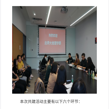
本次
共建
活动
主要
有以下
六
个
环节
：