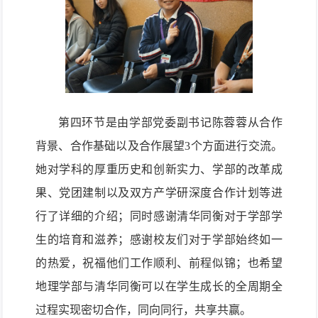
第
四
环节是由
学部
党委副书记
陈蓉蓉
从合作
背景、合作基础以及合作展望3个方面
进行交流。
她
对
学科的厚重
历史和
创新
实力、
学部的改革成
果、
党团建制
以及双方
产学研深度合作
计划
等
进
行
了详细的
介绍
；
同时感谢清华同衡对于学部学
生的
培育
和
滋养；
感谢校友们对于学部
始终如一
的
热爱，祝福他们工作顺利、前程似锦
；
也
希望
地理学部与清华同衡可以
在
学生成长的全周期全
过程
实现
密切合作，
同向同行，共享共赢。