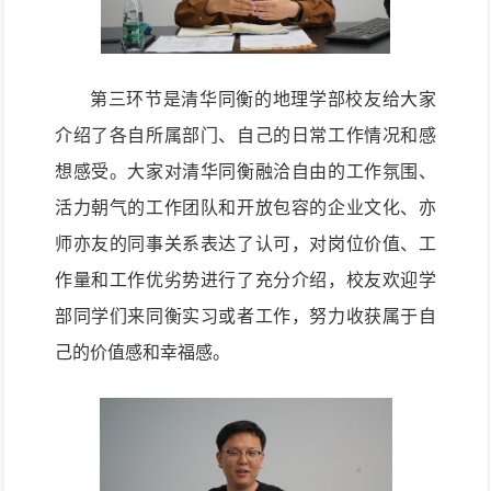
第
三
环节是
清华同衡的
地理学部校友
给大家
介绍
了
各自所属
部门
、自己的
日
常工作
情况
和
感
想
感受
。
大家
对清华同衡
融洽
自由
的工作氛围
、
活力朝气
的工作
团队
和开放
包容
的企业文化、
亦
师亦友的同事关系
表达了认可，对岗位价值、工
作量和工作优劣势进行了充分介绍，
校友
欢迎
学
部
同学们来同衡实习或者工作
，
努力
收获属于自
己的价值
感和幸福感
。