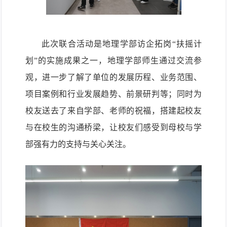
此次
联合
活动是地理学部
访企拓岗
“扶摇计
划”的实施成果之一，
地理学部师生通过交流参
观，进一步了解了单位的发展历程、业务范围、
项目案例和
行业发展趋势、前景研判
等
；
同时
为
校友
送去了来自学部、老师的祝福，搭建起校友
与在校生的沟通桥梁
，
让校友们感受到母校与学
部强有力的支持与关心关注
。