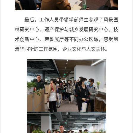
最后
，工作人员带领
学部师生
参观了风景园
林研究中心、遗产保护与城乡发展研究中心、技
术创新中心
、荣誉展厅等不同
办公
区域，
感受
到
清华同衡
的
工作
氛围
、企业文化与人文关怀
。