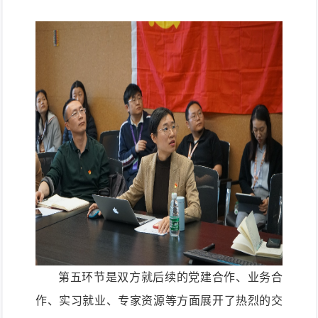
第五
环节是
双方就后续
的
党建合作、业务合
作、
实习
就业、专家资源等方面
展开
了热烈的
交