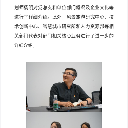
划师杨明
对
党
总支
和单位部门概况
及企业文化等
进行
了详细
介绍
。
此外
，风景旅游研究中心
、技
术创新中心、
智慧城市
研究
所
和人力资源部等相
关部门代表
对
部门相关核心
业务
进行
了
进一步
的
详细
介绍。