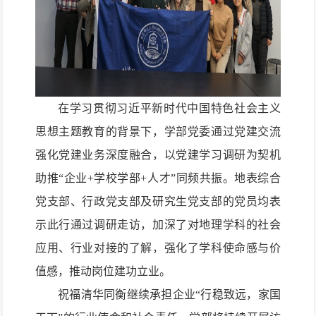
在学习贯彻习近平新时代中国特色社会主义
思想主题教育的背景下，学部党委
通过党建
交流
强化党建业务
深度融合
，以党建
学习调研
为契机
助推
“企业
+
学校
学部
+人才
”
同频共振。
地表综合
党支部、行政党支部及研究生党支部的党员均
表
示此行通过调研走访，加深了对地理学科的社会
应用、行业对接的了解，强化了学科使命感与价
值感，推动岗位建功立业
。
祝福清华同衡继续承担
企业
“行稳致远，家国