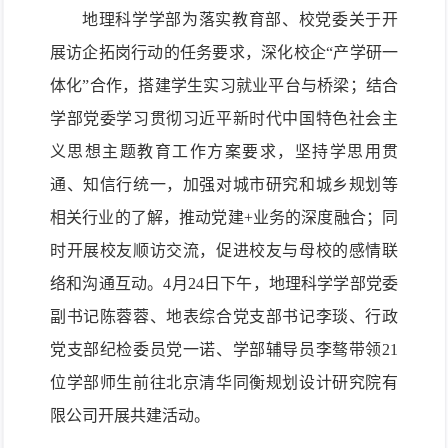
地理科学学部
为落实
教育部、校党委关于开
展访企拓岗行动的
任务要求
，深化校企“产学研一
体化”合作
，搭建学生实习就业平台与桥梁
；
结合
学部党委学习贯彻习近平新时代中国特色社会主
义思想主题教育工作方案要求，坚持学思用贯
通、知信行统一，
加强对城市研究和城乡规划等
相关行业的了解
，
推动党建+业务的深度融合
；
同
时开展
校友顺访交流，
促进校友
与母校的
感情联
络和
沟通
互动
。
4月24日下午，地理科学学部党委
副书记陈蓉蓉
、
地表综合党支部书记李琰、
行政
党支部纪检委员党一诺、
学部
辅导员李骜带领
2
1
位
学部
师生
前往
北京清华同衡规划设计研究院有
限公司
开展共建活动
。