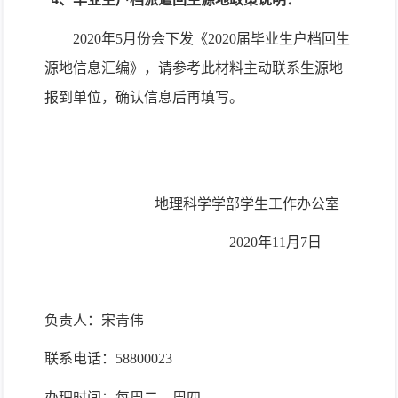
2020
年
5
月份会下发《
2020
届毕业生户档回生
源地信息汇编》，请参考此材料主动联系生源地
报到单位，确认信息后再填写。
地理科学学部学生工作办公室
2020
年
11
月
7
日
负责人：宋青伟
联系电话：
58800023
办理时间：每周二、周四