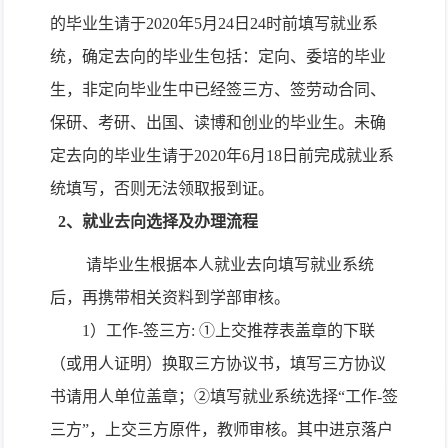
的毕业生请于
2020
年
5
月
24
日
24
时前填写就业系
统，确定去向的毕业生包括：定向、委培的毕业
生，非定向毕业生中已经签三方、签劳动合同、
保研、考研、出国、读博和创业的毕业生。未确
定去向的毕业生请于
2020
年
6
月
18
日前完成就业系
统填写，否则无法领取报到证。
2
、就业去向选择及办理流程
请毕业生根据本人就业去向填写就业系统
后，再携带相关资料到学部审核。
1
）工作
-
签三方
: ①
上交推荐表盖章的下联
（或用人证明）换取三方协议书，填写三方协议
书请用人单位盖章；②填写就业系统选择“工作
-
签
三方”，上交三方原件，教师审核。其中进京落户