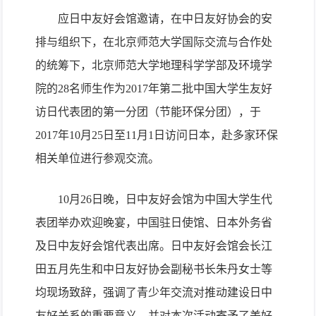
应日中友好会馆邀请，在中日友好协会的安
排与组织下，在北京师范大学国际交流与合作处
的统筹下，北京师范大学地理科学学部及环境学
院的
28
名师生作为
2017
年第二批中国大学生友好
访日代表团的第一分团（节能环保分团），于
2017
年
10
月
25
日至
11
月
1
日访问日本，赴多家环保
相关单位进行参观交流。
10
月
26
日晚，日中友好会馆为中国大学生代
表团举办欢迎晚宴，中国驻日使馆、日本外务省
及日中友好会馆代表出席。日中友好会馆会长江
田五月先生和中日友好协会副秘书长朱丹女士等
均现场致辞，强调了青少年交流对推动建设日中
友好关系的重要意义，并对本次活动寄予了美好