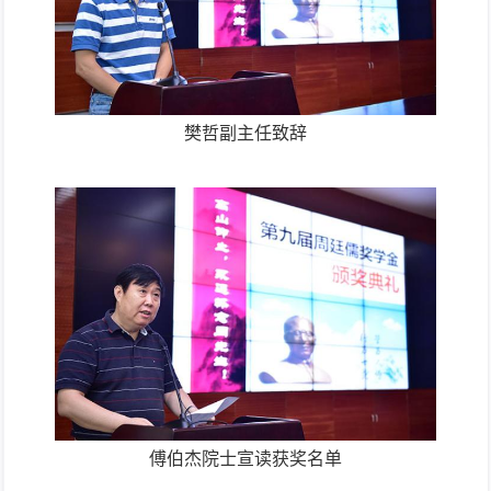
樊哲副主任致辞
傅伯杰院士宣读获奖名单