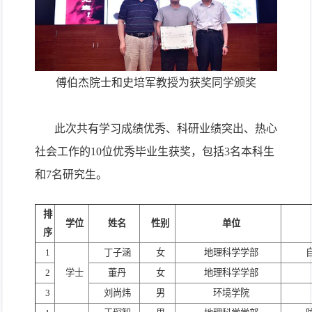
傅伯杰院士和史培军教授为获奖同学颁奖
此次共有学习成绩优秀、科研业绩突出、热心
社会工作的
10
位优秀毕业生获奖，包括
3
名本科生
和
7
名研究生。
排
学位
姓名
性别
单位
序
1
丁子涵
女
地理科学学部
2
学士
董丹
女
地理科学学部
3
刘尚炜
男
环境学院