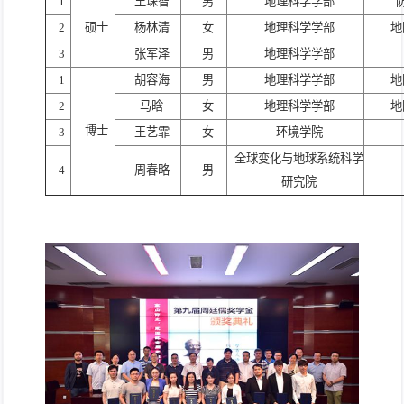
1
王琛智
男
地理科学学部
2
硕士
杨林清
女
地理科学学部
地
3
张军泽
男
地理科学学部
1
胡容海
男
地理科学学部
地
2
马晗
女
地理科学学部
地
博士
3
王艺霏
女
环境学院
全球变化与地球系统科学
4
周春略
男
研究院