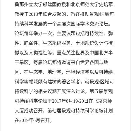
桑那州立大学邬建国教授和北京师范大学史培军
教授于
2013
年联合发起的，旨在推动景观
/
区域可
持续科学发展的一个高层次国际学术交流论坛。
论坛每年举办一次，主要议题包括可持续性、弹
性、脆弱性、生态系统服务、土地系统设计与模
拟以及人类福祉等，重点关注世界及中国北方半
干旱区。每届论坛都将邀请来自世界各国与地
区，在生态学、地理学、环境经济学以及可持续
科学等领域颇有建树的著名学者，就景观
/
区域可
持续科学的相关议题开展深入讨论。第五届景观
可持续科学论坛于
2017
年
8
月
19-20
日在北京京师
大厦成功召开，第七届景观可持续科学论坛计划
在
2019
年
6
月召开。