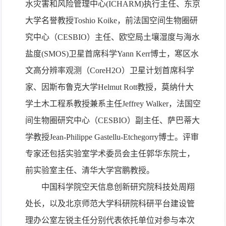
水灾害和风险管理中心
(ICHARM)
执行主任、东京
大学名誉教授
Toshio Koike
，前法国空间生物圈研
究中心（
CESBIO
）主任、欧空局土壤湿度与海水
盐度
(SMOS)
卫星首席科学
Yann Kerr
博士，寒区水
文高分辨率观测（
CoreH2O
）卫星计划首席科学
家、因斯布鲁克大学
Helmut Rott
教授，莫纳什大
学土木工程系教授兼系主任
Jeffrey Walker
，法国空
间生物圈研究中心（
CESBIO
）副主任、萨巴蒂大
学教授
Jean-Philippe Gastellu-Etchegorry
博士。评审
专家还包括实验室学术委员会主任郭华东院士，
前实验室主任、清华大学宫鹏教授。
中国科学院空天信息创新研究院科技处周翔
处长，以及北京师范大学科研院科研平台建设管
理办公室左锐主任分别代表依托单位对参与本次