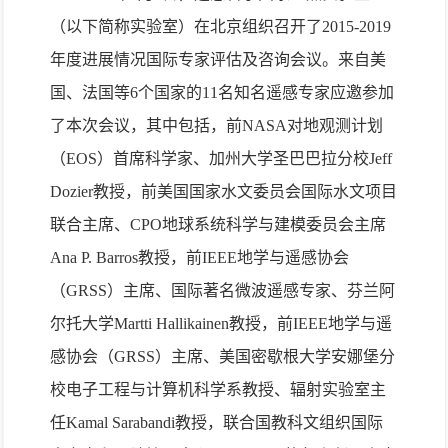
（以下简称实验室）在北京组织召开了
2015-2019
年度进展情况国际专家评估及咨询会议。来自美
国、法国等
6
个国家的
11
名知名遥感专家应邀参加
了本次会议，其中包括，前
NASA
对地观测计划
（
EOS
）首席科学家、加州大学圣巴巴拉分校
Jeff
Dozier
教授，前美国国家水文委员会国际水文项目
联合主席、
CPO
地球系统科学与建模委员会主席
Ana P. Barros
教授，前
IEEE
地学与遥感协会
（
GRSS
）主席、国际著名微波遥感专家、芬兰阿
尔托大学
Martti Hallikainen
教授，前
IEEE
地学与遥
感协会（
GRSS
）主席、美国密歇根大学安娜堡分
校电子工程与计算机科学系教授、辐射实验室主
任
Kamal Sarabandi
教授，联合国教科文组织国际