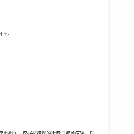
分享。
双重视角，挖掘被掩埋的街巷与聚落痕迹。以