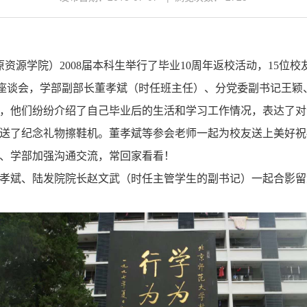
原资源学院）
2008
届本科生举行了毕业
10
周年返校活动，
15
位校
座谈会，学部副部长董孝斌（时任班主任）、分党委副书记王颖
，他们纷纷介绍了自己毕业后的生活和学习工作情况，表达了对
送了纪念礼物擦鞋机。董孝斌等参会老师一起为校友送上美好祝
、学部加强沟通交流，常回家看看！
孝斌、陆发院院长赵文武（时任主管学生的副书记）一起合影留