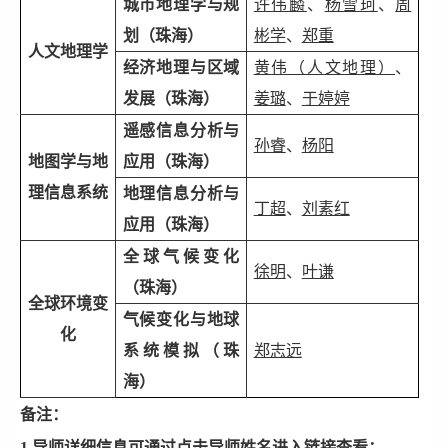
城市地理学与规
许伟麟
、
杨雪珂
、
周
划（珠海）
彬学
、
郑重
人文地理学
经济地理与区域
黄伟（人文地理）
、
发展
（珠海）
姜璐
、
于婷婷
遥感信息分析与
孙睿
、
杨阳
地图学与地
应用（珠海）
理信息系统
地理信息分析与
丁超
、
刘素红
应用（珠海）
全球气候变化
徐明
、
叶谦
（珠海）
全球环境变
气候变化与地球
化
系统模拟
（
珠
郑志远
海）
备注：
1.导师详细信息可通过点击导师姓名进入链接查看；