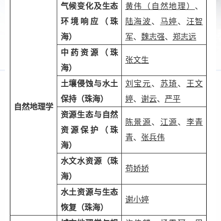
气候变化及生态
黄伟（自然地理）
、
环境响应（珠
陆海波
、
马婷
、
汪智
海）
军
、
魏志强
、
郑志远
中药资源（珠
张文生
海）
土壤侵蚀与水土
刘宝元
、
苏琦
、
王文
保持（珠海）
婷
、
谢云
、
严平
自然地理学
资源生态与自然
陈景源
、
江源
、
李青
资源保护（珠
青
、
张兵伟
海）
水文水资源（珠
苟娇娇
海）
水土资源与生态
谢小婷
恢复（珠海）