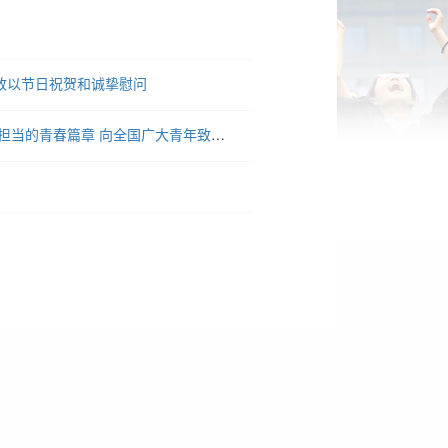
众致以节日祝贺和诚挚慰问
习近平寄语新时代青年强调 奋力书写为中国式现代化挺膺担当的青春篇章 向全国广大青年致以节日祝贺和诚挚问候