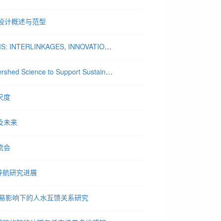
市设计概述与范型
【5月25日讲座】白雪梅教授：SUSTAINABLE URBAN SYSTEMS: INTERLINKAGES, INNOVATIONS AND TRANSITION（可持续城市系统：互动，创新与转型...
【5月17日讲座】地学前缘讲座，贺缠生：Development of Watershed Science to Support Sustainable Water Resources Manageme...
尺度
及未来
流会
导航研究进展
贸易影响下的人水互馈关系研究