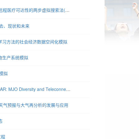
【7月2日讲座】地理学前沿讲座第10期（2021）王法辉： 测度远程医疗可达性的两步虚拟搜索法(2SVCA)
过去、现状和未来
学习方法的社会经济数据空间化模拟
物生产系统模拟
模拟
【6月10日讲座】 项宝强 研究员，S2S Prediction in GFDL SPEAR: MJO Diversity and Teleconnections
向数值天气预报与大气再分析的发展与应用
态
过程