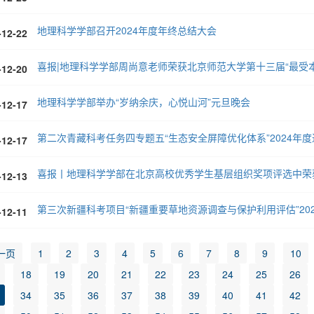
地理科学学部召开2024年度年终总结大会
-12-22
喜报|地理科学学部周尚意老师荣获北京师范大学第十三届“最受
-12-20
地理科学学部举办“岁纳余庆，心悦山河”元旦晚会
-12-17
第二次青藏科考任务四专题五“生态安全屏障优化体系”2024年
-12-17
喜报丨地理科学学部在北京高校优秀学生基层组织奖项评选中荣
-12-13
第三次新疆科考项目“新疆重要草地资源调查与保护利用评估”202
-12-11
一页
1
2
3
4
5
6
7
8
9
10
18
19
20
21
22
23
24
25
26
34
35
36
37
38
39
40
41
42